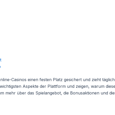
t
o
nline-Casinos einen festen Platz gesichert und zieht täglich 
 wichtigsten Aspekte der Plattform und zeigen, warum dieses
um mehr über das Spielangebot, die Bonusaktionen und die