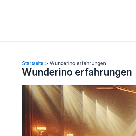
Zum
Inhalt
springen
Startseite
Wunderino erfahrungen
Wunderino erfahrungen