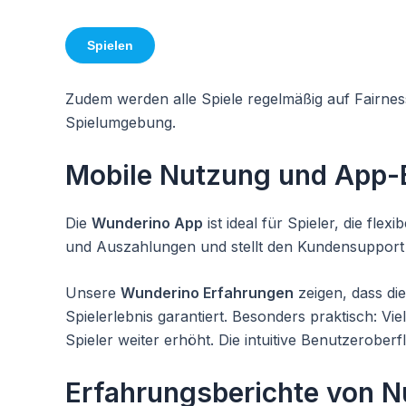
Spielen
Zudem werden alle Spiele regelmäßig auf Fairness
Spielumgebung.
Mobile Nutzung und App-
Die
Wunderino App
ist ideal für Spieler, die fl
und Auszahlungen und stellt den Kundensupport d
Unsere
Wunderino Erfahrungen
zeigen, dass di
Spielerlebnis garantiert. Besonders praktisch: Vie
Spieler weiter erhöht. Die intuitive Benutzerobe
Erfahrungsberichte von N