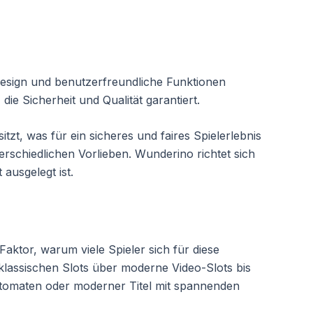
 Design und benutzerfreundliche Funktionen
ie Sicherheit und Qualität garantiert.
zt, was für ein sicheres und faires Spielerlebnis
erschiedlichen Vorlieben. Wunderino richtet sich
ausgelegt ist.
Faktor, warum viele Spieler sich für diese
 klassischen Slots über moderne Video-Slots bis
lautomaten oder moderner Titel mit spannenden