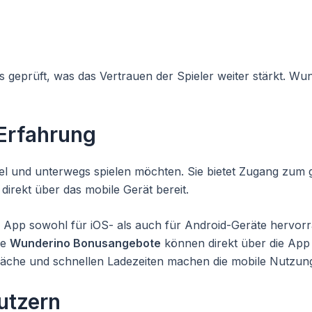
 geprüft, was das Vertrauen der Spieler weiter stärkt. Wu
Erfahrung
exibel und unterwegs spielen möchten. Sie bietet Zugang zu
irekt über das mobile Gerät bereit.
e App sowohl für iOS- als auch für Android-Geräte hervorra
le
Wunderino Bonusangebote
können direkt über die App 
rfläche und schnellen Ladezeiten machen die mobile Nutzun
utzern