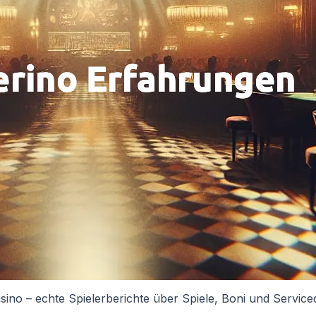
no – echte Spielerberichte über Spiele, Boni und Servicequ