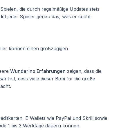
Spielen, die durch regelmäßige Updates stets
det jeder Spieler genau das, was er sucht.
eler können einen großzügigen
nsere
Wunderino Erfahrungen
zeigen, dass die
nt ist, dass viele dieser Boni für die große
acht.
itkarten, E-Wallets wie PayPal und Skrill sowie
de 1 bis 3 Werktage dauern können.