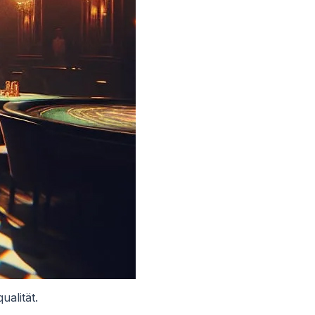
alität.