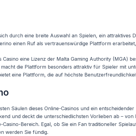
 sich durch eine breite Auswahl an Spielen, ein attraktives
ino einen Ruf als vertrauenswürdige Plattform erarbeitet, d
 Casino eine Lizenz der Malta Gaming Authority (MGA) besit
macht die Plattform besonders attraktiv für Spieler mit unt
tet eine Plattform, die auf höchste Benutzerfreundlichkeit 
no
ärksten Säulen dieses Online-Casinos und ein entscheidender 
kend und deckt die unterschiedlichsten Vorlieben ab – von
-Casino-Bereich. Egal, ob Sie ein Fan traditioneller Spie
n werden Sie fündig.